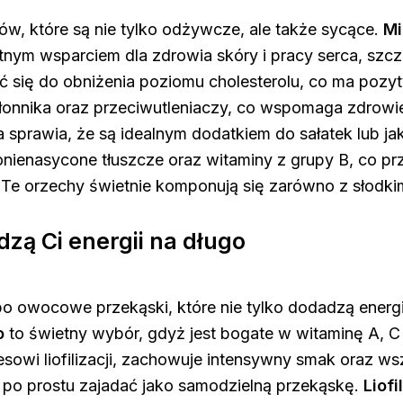
w, które są nie tylko odżywcze, ale także sycące.
Mi
tnym wsparciem dla zdrowia skóry i pracy serca, szcz
się do obniżenia poziomu cholesterolu, co ma pozyt
a, błonnika oraz przeciwutleniaczy, co wspomaga zdrowi
a sprawia, że są idealnym dodatkiem do sałatek lub j
ienasycone tłuszcze oraz witaminy z grupy B, co przy
e orzechy świetnie komponują się zarówno z słodkim
zą Ci energii na długo
po owocowe przekąski, które nie tylko dodadzą energi
o
to świetny wybór, gdyż jest bogate w witaminę A, C
esowi liofilizacji, zachowuje intensywny smak oraz w
 po prostu zajadać jako samodzielną przekąskę.
Liof