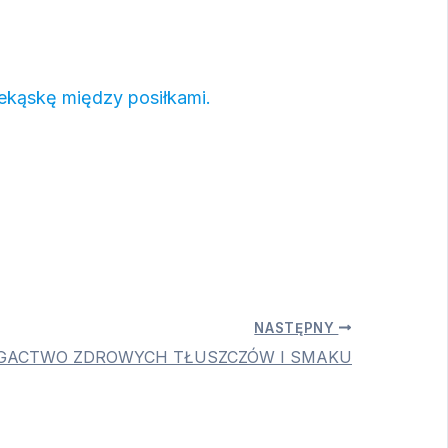
zekąskę między posiłkami.
NASTĘPNY
OGACTWO ZDROWYCH TŁUSZCZÓW I SMAKU