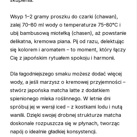
skupienia.
Wsyp 1–2 gramy proszku do czarki (chawan),
zalej 70–80 ml wody o temperaturze 75–80°C i
ubij bambusową miotełką (chasen), aż powstanie
delikatna, kremowa piana. Pij od razu, delektując
się kolorem i aromatem – to moment, który łączy
Cię z japońskim rytuałem spokoju i harmonii.
Dla łagodniejszego smaku możesz dodać więcej
wody, a jeśli marzysz o kremowej przyjemności –
stwórz japońska matcha latte z dodatkiem
spienionego mleka roślinnego. W letnie dni
spróbuj jej w wersji iced – z kostkami lodu i nutą
wanilii. Dzięki swojej drobnej strukturze matcha
doskonale rozpuszcza się w płynach, tworząc
napój o idealnie gładkiej konsystencji.