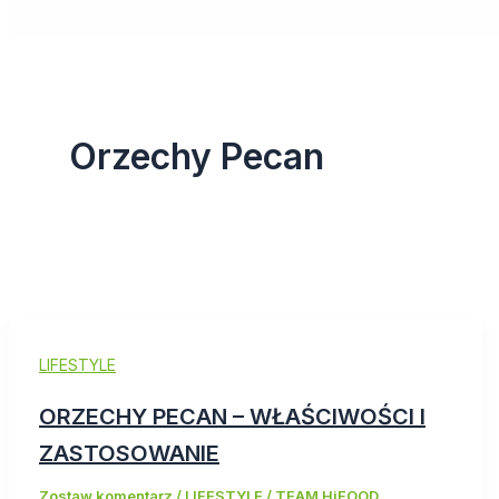
Orzechy Pecan
LIFESTYLE
ORZECHY PECAN – WŁAŚCIWOŚCI I
ZASTOSOWANIE
Zostaw komentarz
/
LIFESTYLE
/
TEAM HiFOOD