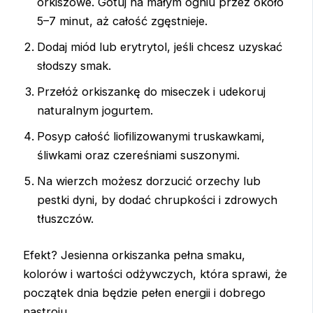
orkiszowe. Gotuj na małym ogniu przez około
5–7 minut, aż całość zgęstnieje.
Dodaj miód lub erytrytol, jeśli chcesz uzyskać
słodszy smak.
Przełóż orkiszankę do miseczek i udekoruj
naturalnym jogurtem.
Posyp całość liofilizowanymi truskawkami,
śliwkami oraz czereśniami suszonymi.
Na wierzch możesz dorzucić orzechy lub
pestki dyni, by dodać chrupkości i zdrowych
tłuszczów.
Efekt? Jesienna orkiszanka pełna smaku,
kolorów i wartości odżywczych, która sprawi, że
początek dnia będzie pełen energii i dobrego
nastroju.