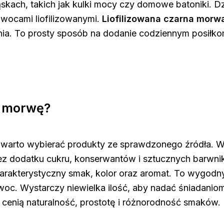
ach, takich jak kulki mocy czy domowe batoniki. Dzię
owocami liofilizowanymi.
Liofilizowana czarna morw
nia. To prosty sposób na dodanie codziennym posiłk
ą morwę?
ie, warto wybierać produkty ze sprawdzonego źródła. 
ez dodatku cukru, konserwantów i sztucznych barwn
charakterystyczny smak, kolor oraz aromat. To wygo
owoc. Wystarczy niewielka ilość, aby nadać śniadani
e cenią naturalność, prostotę i różnorodność smaków.