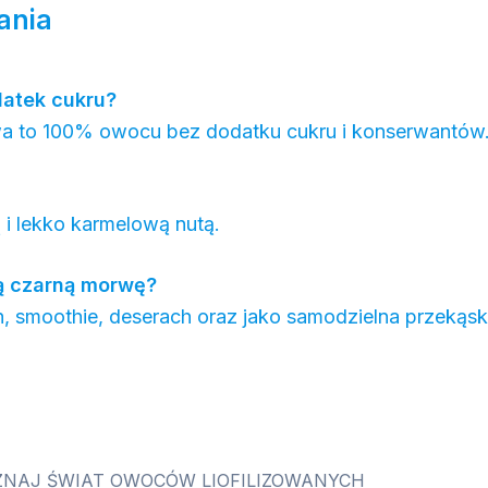
ania
datek cukru?
orwa to 100% owocu bez dodatku cukru i konserwantów
 i lekko karmelową nutą.
ną czarną morwę?
, smoothie, deserach oraz jako samodzielna przekąsk
ZNAJ ŚWIAT OWOCÓW LIOFILIZOWANYCH