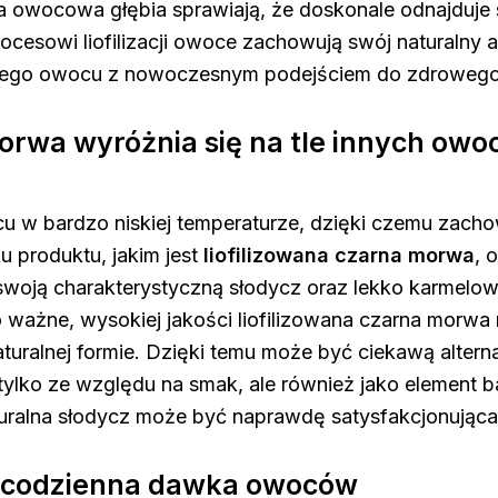
 owocowa głębia sprawiają, że doskonale odnajduje s
cesowi liofilizacji owoce zachowują swój naturalny a
nego owocu z nowoczesnym podejściem do zdrowego 
morwa wyróżnia się na tle innych ow
cu w bardzo niskiej temperaturze, dzięki czemu zacho
u produktu, jakim jest
liofilizowana czarna morwa
, 
woją charakterystyczną słodycz oraz lekko karmelową
ważne, wysokiej jakości liofilizowana czarna morwa 
uralnej formie. Dzięki temu może być ciekawą altern
 tylko ze względu na smak, ale również jako element
turalna słodycz może być naprawdę satysfakcjonująca
i codzienna dawka owoców