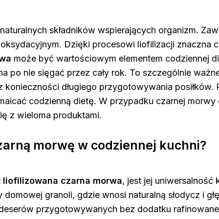
naturalnych składników wspierających organizm. Zawi
oksydacyjnym. Dzięki procesowi liofilizacji znaczna 
rwa
może być wartościowym elementem codziennej di
a po nie sięgać przez cały rok. To szczególnie ważne
ez konieczności długiego przygotowywania posiłków
aicać codzienną dietę. W przypadku czarnej morwy 
ię z wieloma produktami.
czarną morwę w codziennej kuchni?
t
liofilizowana czarna morwa
, jest jej uniwersalność
 domowej granoli, gdzie wnosi naturalną słodycz i g
h deserów przygotowywanych bez dodatku rafinowaneg