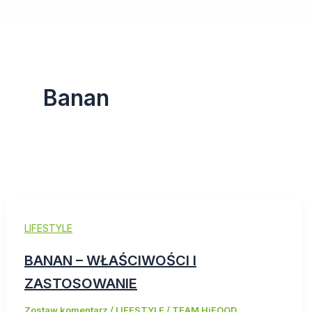
Banan
LIFESTYLE
BANAN – WŁAŚCIWOŚCI I
ZASTOSOWANIE
Zostaw komentarz
/
LIFESTYLE
/
TEAM HiFOOD